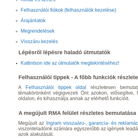
Felhasználói fiókok (felhasználók kezelése)
Árajánlatok
Megrendelések
Visszáru kezelés
Lépésről lépésre haladó útmutatók
Kattintson ide az útmutatók megtekintéséhez
!
Felhasználói tippek - A főbb funkciók részle
A
Felhasználói tippek oldal
részletesen bemutat
témakörönként végigvezeti Önt azokon, elősegítve,
oldalon, és kihasználja annak az elérhető funkcióit.
A megújult RMA felület részletes bemutatása
Megújult az
Ingram visszaáru-, garancia- és reklamáci
viszonteladóink számára egyszerűbb az igények lead
azok alakulását.