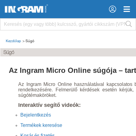
Kezdőlap
>
Súgó
Súgó
Az Ingram Micro Online súgója – tar
Az Ingram Micro Online használatával kapcsolatos 
rendelkezésére. Felmerülő kérdések esetén kérjük,
súgótémaköröket.
Interaktív segítő videók:
Bejelentkezés
Termékek keresése
Kosár és fizetés